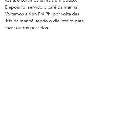
vazia, e curtimos lá mais um pouco. 
Depois foi servido o café da manhã.
Voltamos a Koh Phi Phi por volta das 
10h da manhã, tendo o dia inteiro para 
fazer outros passeios.
Praticamente não vimos a praia cheia 
de turistas, e em vários momentos 
tivemos uma das ilhas mais bonitas do 
mundo só para a gente.
O Maya Bay Sleep Aboard é a única 
agência que faz esse passeio, então 
reserve com antecedência, pois ele 
lota muito rápido.
É um passeio caro; em 2015 eu paguei 
U$90, mas vale cada centavo.
Eu fiz esse passeio no dia 30 de 
dezembro de 2015.