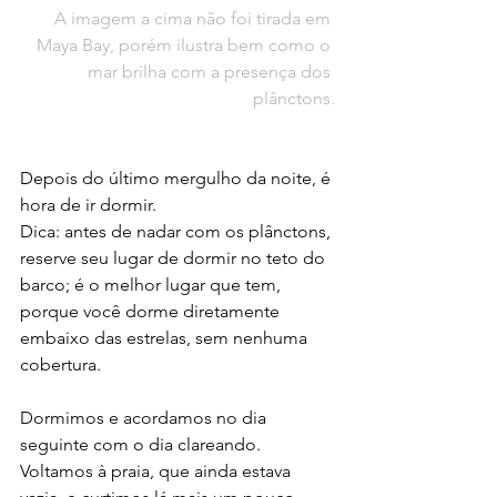
 A imagem a cima não foi tirada em 
Maya Bay, porém ilustra bem como o 
mar brilha com a presença dos 
plânctons.
Depois do último mergulho da noite, é 
hora de ir dormir.
Dica: antes de nadar com os plânctons, 
reserve seu lugar de dormir no teto do 
barco; é o melhor lugar que tem, 
porque você dorme diretamente 
embaixo das estrelas, sem nenhuma 
cobertura.
Dormimos e acordamos no dia 
seguinte com o dia clareando.
Voltamos à praia, que ainda estava 