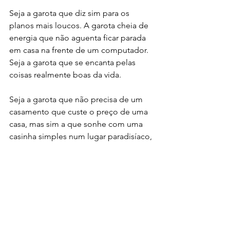
Seja a garota que diz sim para os 
planos mais loucos. A garota cheia de 
energia que não aguenta ficar parada 
em casa na frente de um computador. 
Seja a garota que se encanta pelas 
coisas realmente boas da vida.
Seja a garota que não precisa de um 
casamento que custe o preço de uma 
casa, mas sim a que sonhe com uma 
casinha simples num lugar paradisíaco, 
com uma rede e um cachorro. Seja a 
garota que propõe um mochilão na lua 
de mel; assim, sem conforto mesmo, 
mas com milhares de histórias pra 
contar depois. Seja a garota que 
prefere menos dinheiro em cada lugar 
e mais lugares no itinerário, vários 