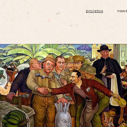
projetos
news