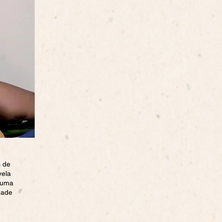
s de
vela
a uma
dade