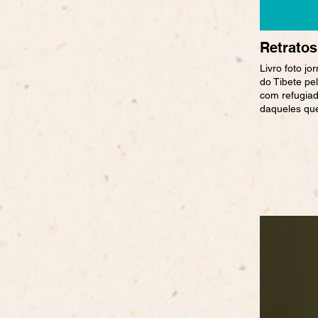
Retratos
Livro foto jo
do Tibete pel
com refugiad
daqueles que