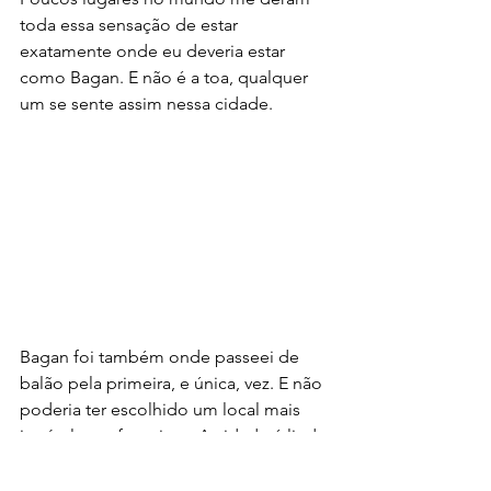
toda essa sensação de estar 
exatamente onde eu deveria estar 
como Bagan. E não é a toa, qualquer 
um se sente assim nessa cidade.
Bagan foi também onde passeei de 
balão pela primeira, e única, vez. E não 
poderia ter escolhido um local mais 
incrível para fazer isso. A cidade é linda 
de todos os ângulos, mas vista de cima 
é um espetáculo ainda maior. Ver o sol 