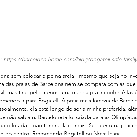
o: https://barcelona-home.com/blog/bogatell-safe-family
elona sem colocar o pé na areia - mesmo que seja no inv
za das praias de Barcelona nem se compara com as que
l, mas tirar pelo menos uma manhã pra ir conhecê-las é
ecomendo ir para Bogatell. A praia mais famosa de Barcel
soalmente, ela está longe de ser a minha preferida, al
que não sabiam: Barceloneta foi criada para as Olimpíadas
muito lotada e não tem nada demais. Se quer uma praia ma
to do centro: Recomendo Bogatell ou Nova Icária.