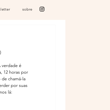
letter
sobre
)
 verdade é 
, 12 horas por 
o de chamá-la 
erder por suas 
mos lá: