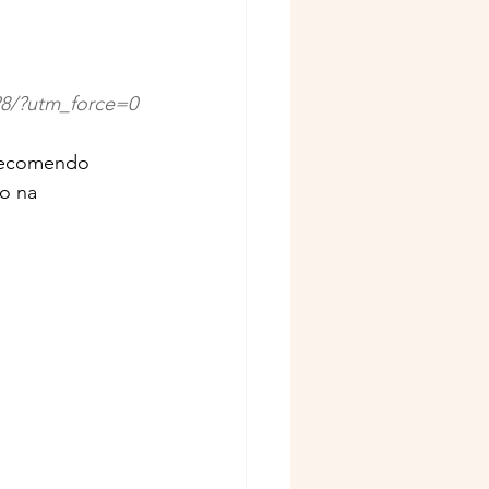
28/?utm_force=0
 Recomendo 
o na 