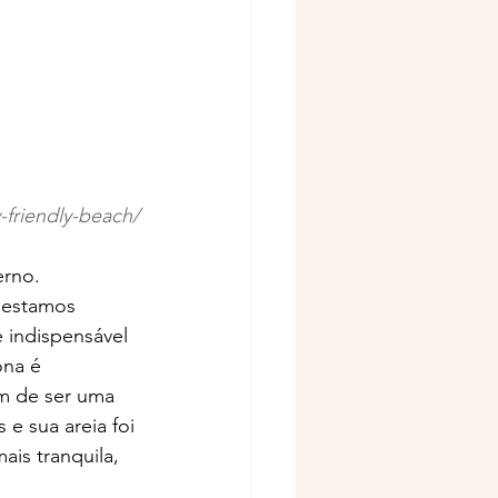
-friendly-beach/
erno. 
 estamos 
 indispensável 
ona é 
ém de ser uma 
 e sua areia foi 
is tranquila, 