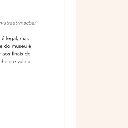
m/street/macba/
 legal, mas 
te do museu é 
aos finais de 
heio e vale a 