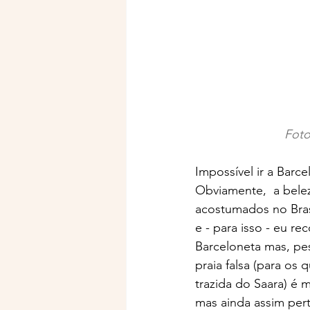
 Fot
Impossível ir a Barc
Obviamente,  a bele
acostumados no Brasi
e - para isso - eu r
Barceloneta mas, pes
praia falsa (para os 
trazida do Saara) é 
mas ainda assim per