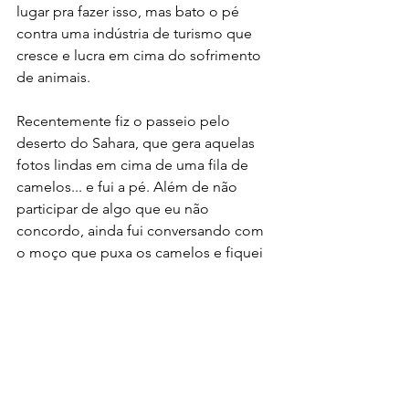
lugar pra fazer isso, mas bato o pé 
contra uma indústria de turismo que 
cresce e lucra em cima do sofrimento 
de animais.
Recentemente fiz o passeio pelo 
deserto do Sahara, que gera aquelas 
fotos lindas em cima de uma fila de 
camelos... e fui a pé. Além de não 
participar de algo que eu não 
concordo, ainda fui conversando com 
o moço que puxa os camelos e fiquei 
sabendo mais sobre ele, da onde ele 
é, o que a família dele faz, há quanto 
tempo ele trabalha com turismo, 
fomos batendo mó papo.
Escrevo aqui brevemente sobre esse 
tema para deixar clara meu 