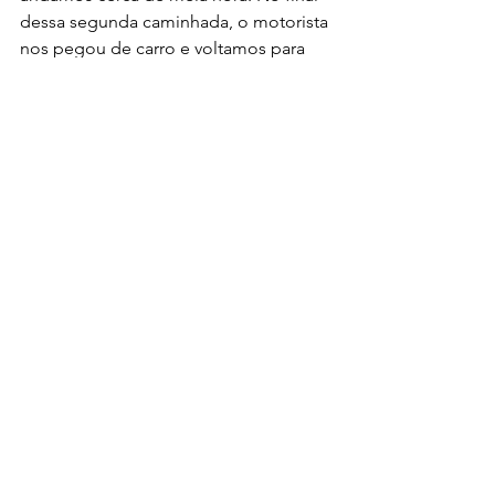
dessa segunda caminhada, o motorista 
nos pegou de carro e voltamos para 
Dahab. Gostei bastante desse passeio 
e acho que vale bastante a pena, o 
custo é de cerca de U$20 (2018) e está 
incluso transporte, guia para as trilhas e 
almoço.
Mount Sinai
Fiz um post separado para o Monte 
Sinai, ver 
aqui
.