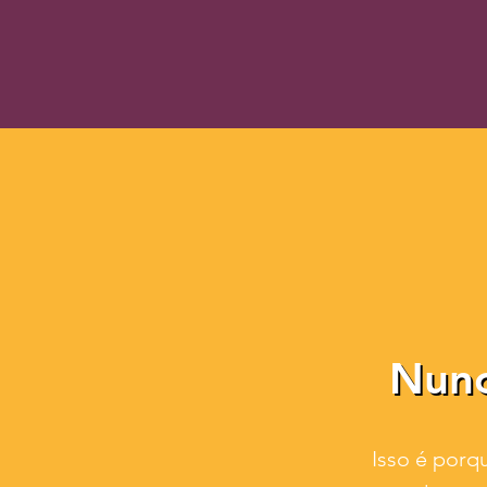
Nunc
Nunc
Isso é porq