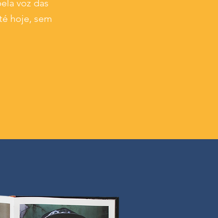
pela voz das
té hoje, sem