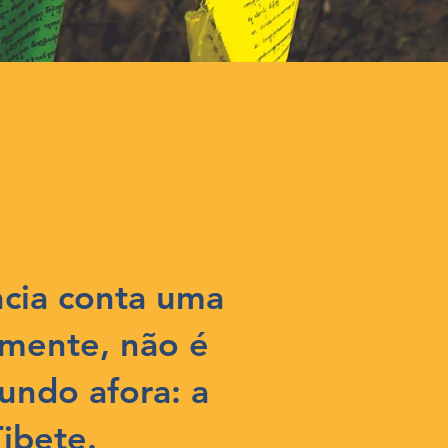
ncia conta uma
izmente, não é
undo afora: a
Tibete.