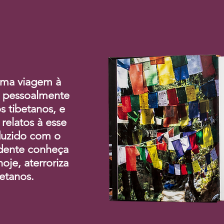
uma viagem à
u pessoalmente
s tibetanos, e
 relatos à esse
oduzido com o
idente conheça
hoje, aterroriza
betanos.