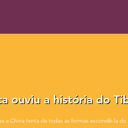
a ouviu a história do Ti
a ouviu a história do Ti
ue a China tenta de todas as formas escondê-la do