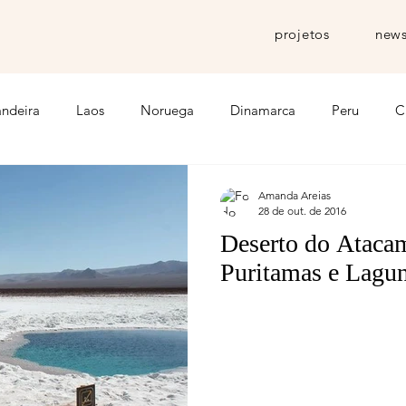
projetos
news
andeira
Laos
Noruega
Dinamarca
Peru
C
ia
Chapada Diamantina
Feminismo
Bolivia
T
Amanda Areias
28 de out. de 2016
Deserto do Ataca
Jordânia
Egito
Etiopia
Inspiração
Myanmar
Puritamas e Lagu