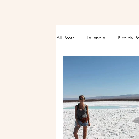
All Posts
Tailandia
Pico da B
Atacama
Viagem
Turqu
Planejamento
Barcelona