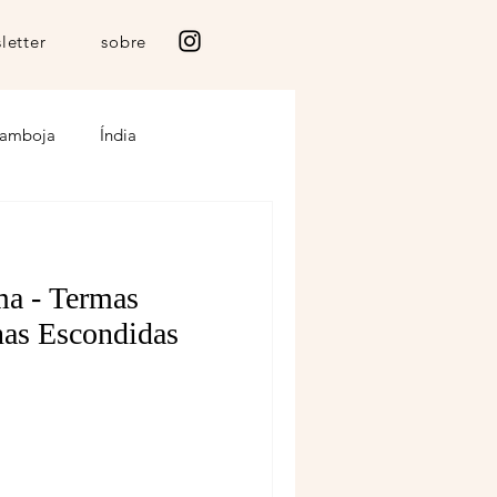
letter
sobre
amboja
Índia
anzania
Marrocos
ma - Termas
Islandia
Amazonia
nas Escondidas