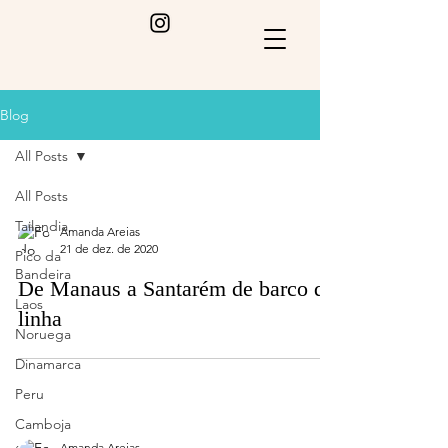
Blog
All Posts
All Posts
Tailandia
Amanda Areias
21 de dez. de 2020
Pico da
Bandeira
De Manaus a Santarém de barco de
Laos
linha
Noruega
Dinamarca
Peru
Camboja
Amanda Areias