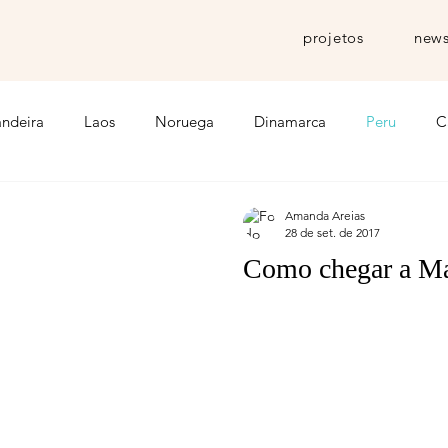
projetos
news
andeira
Laos
Noruega
Dinamarca
Peru
C
ia
Chapada Diamantina
Feminismo
Bolivia
T
Amanda Areias
28 de set. de 2017
Como chegar a M
Jordânia
Egito
Etiopia
Inspiração
Myanmar