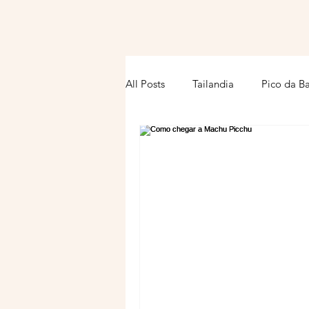
All Posts
Tailandia
Pico da B
Atacama
Viagem
Turqu
Planejamento
Barcelona