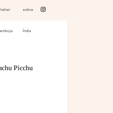
letter
sobre
amboja
Índia
anzania
Marrocos
achu Picchu
Islandia
Amazonia