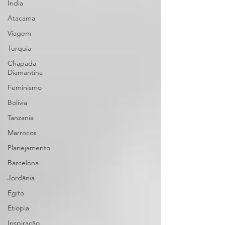
Índia
Atacama
Viagem
Turquia
Chapada
Diamantina
Feminismo
Bolivia
Tanzania
Marrocos
Planejamento
Barcelona
Jordânia
Egito
Etiopia
Inspiração