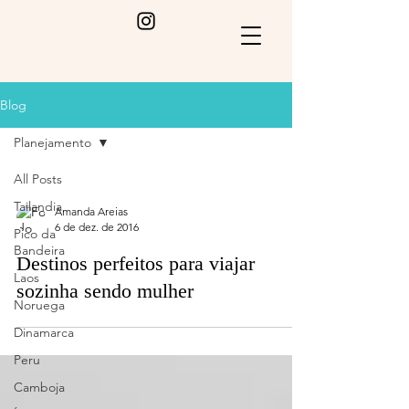
Blog
Planejamento
All Posts
Tailandia
Amanda Areias
6 de dez. de 2016
Pico da
Bandeira
Destinos perfeitos para viajar
Laos
sozinha sendo mulher
Noruega
Dinamarca
Peru
Camboja